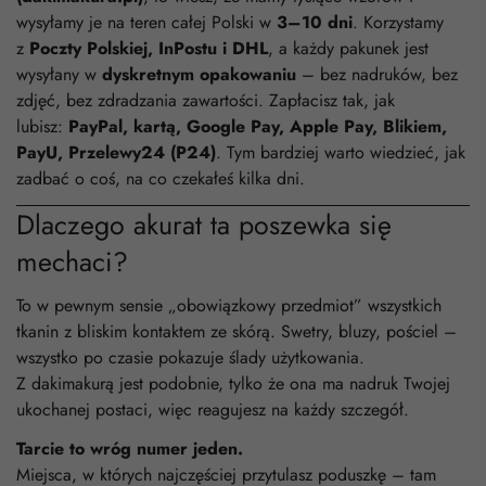
wysyłamy je na teren całej Polski w
3–10 dni
. Korzystamy
z
Poczty Polskiej, InPostu i DHL
, a każdy pakunek jest
wysyłany w
dyskretnym opakowaniu
– bez nadruków, bez
zdjęć, bez zdradzania zawartości. Zapłacisz tak, jak
lubisz:
PayPal, kartą, Google Pay, Apple Pay, Blikiem,
PayU, Przelewy24 (P24)
. Tym bardziej warto wiedzieć, jak
zadbać o coś, na co czekałeś kilka dni.
Dlaczego akurat ta poszewka się
mechaci?
To w pewnym sensie „obowiązkowy przedmiot” wszystkich
tkanin z bliskim kontaktem ze skórą. Swetry, bluzy, pościel –
wszystko po czasie pokazuje ślady użytkowania.
Z dakimakurą jest podobnie, tylko że ona ma nadruk Twojej
ukochanej postaci, więc reagujesz na każdy szczegół.
Tarcie to wróg numer jeden.
Miejsca, w których najczęściej przytulasz poduszkę – tam