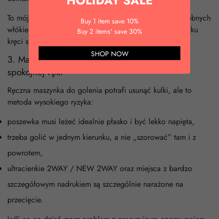
HOLIDAY SALE
To mój numer jeden do usuwania
sierści zwierząt
i drobnych
Buy 1 item save 10%
włókien z poszewki, zwłaszcza w domach, gdzie po łóżku
Buy 2 items' save 30%
kręci się kot albo pies.
SHOP NOW
3. Maszynka do golenia – opcja dla bardzo
spokojnej ręki
Ręczna maszynka do golenia potrafi usunąć kulki, ale to
metoda wysokiego ryzyka:
poszewka musi leżeć idealnie płasko i być lekko napięta,
trzeba golić w jednym kierunku, a nie „szorować” tam i z
powrotem,
ultracienkie 2WAY / NEW 2WAY oraz miejsca z bardzo
szczegółowym nadrukiem są szczególnie narażone na
przecięcie.