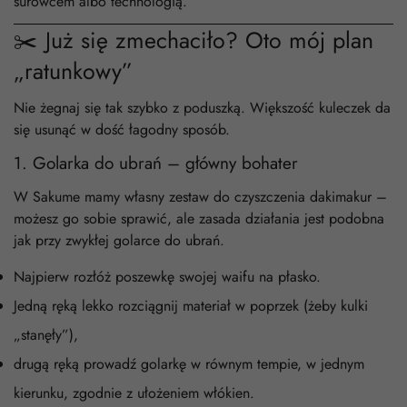
surowcem albo technologią.
✂️ Już się zmechaciło? Oto mój plan
„ratunkowy”
Nie żegnaj się tak szybko z poduszką. Większość kuleczek da
się usunąć w dość łagodny sposób.
1. Golarka do ubrań – główny bohater
W Sakume mamy własny zestaw do czyszczenia dakimakur –
możesz go sobie sprawić, ale zasada działania jest podobna
jak przy zwykłej golarce do ubrań.
Najpierw rozłóż poszewkę swojej waifu na płasko.
Jedną ręką lekko rozciągnij materiał w poprzek (żeby kulki
„stanęły”),
drugą ręką prowadź golarkę w równym tempie, w jednym
kierunku, zgodnie z ułożeniem włókien.