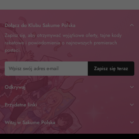
Dołącz do Klubu Sakume Polska
Zapisz się, aby otrzymywać wyjątkowe oferty, tajne kody
rabatowe i powiadomienia o najnowszych premierach
postaci.
Zapisz się teraz
Odkrywaj
Wszystkie Dakimakury
Przydatne linki
Waifu Dakimakura
O Dakimakura.pl
Husbando Dakimakura
Witaj w Sakume Polska
IP Postaci Sakume
Hentai Dakimakura
Założone 16 lutego 2020 roku, Sakume stało się światowym
Dostawa