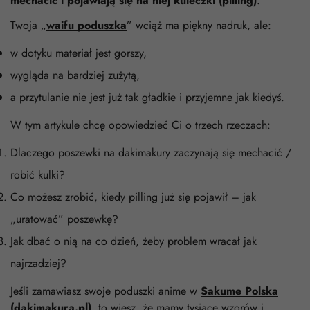
mechacić i pojawiają się na niej kuleczki (pilling)
.
Twoja „
waifu poduszka
” wciąż ma piękny nadruk, ale:
w dotyku materiał jest gorszy,
wygląda na bardziej zużytą,
a przytulanie nie jest już tak gładkie i przyjemne jak kiedyś.
W tym artykule chcę opowiedzieć Ci o trzech rzeczach:
Dlaczego poszewki na dakimakury zaczynają się mechacić /
robić kulki?
Co możesz zrobić, kiedy pilling już się pojawił – jak
„uratować” poszewkę?
Jak dbać o nią na co dzień, żeby problem wracał jak
najrzadziej?
Jeśli zamawiasz swoje poduszki anime w
Sakume Polska
(dakimakura.pl)
, to wiesz, że mamy tysiące wzorów i