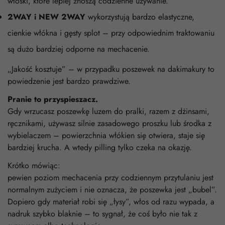
włoski, które lepiej znoszą codzienne używanie.
2WAY i NEW 2WAY
wykorzystują bardzo elastyczne,
cienkie włókna i gęsty splot – przy odpowiednim traktowaniu
są dużo bardziej odporne na mechacenie.
„Jakość kosztuje” – w przypadku poszewek na dakimakury to
powiedzenie jest bardzo prawdziwe.
Pranie to przyspieszacz.
Gdy wrzucasz poszewkę luzem do pralki, razem z dżinsami,
ręcznikami, używasz silnie zasadowego proszku lub środka z
wybielaczem – powierzchnia włókien się otwiera, staje się
bardziej krucha. A wtedy pilling tylko czeka na okazję.
Krótko mówiąc:
pewien poziom mechacenia przy codziennym przytulaniu jest
normalnym zużyciem i nie oznacza, że poszewka jest „bubel”.
Dopiero gdy materiał robi się „łysy”, włos od razu wypada, a
nadruk szybko blaknie – to sygnał, że coś było nie tak z