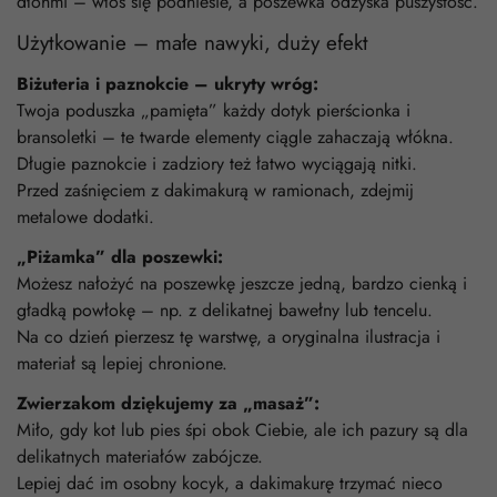
dłońmi – włos się podniesie, a poszewka odzyska puszystość.
Użytkowanie – małe nawyki, duży efekt
Biżuteria i paznokcie – ukryty wróg:
Twoja poduszka „pamięta” każdy dotyk pierścionka i
bransoletki – te twarde elementy ciągle zahaczają włókna.
Długie paznokcie i zadziory też łatwo wyciągają nitki.
Przed zaśnięciem z dakimakurą w ramionach, zdejmij
metalowe dodatki.
„Piżamka” dla poszewki:
Możesz nałożyć na poszewkę jeszcze jedną, bardzo cienką i
gładką powłokę – np. z delikatnej bawełny lub tencelu.
Na co dzień pierzesz tę warstwę, a oryginalna ilustracja i
materiał są lepiej chronione.
Zwierzakom dziękujemy za „masaż”:
Miło, gdy kot lub pies śpi obok Ciebie, ale ich pazury są dla
delikatnych materiałów zabójcze.
Lepiej dać im osobny kocyk, a dakimakurę trzymać nieco