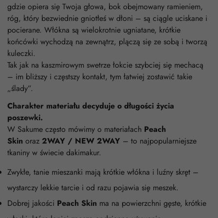
gdzie opiera się Twoja głowa, bok obejmowany ramieniem,
róg, który bezwiednie gniotłeś w dłoni – są ciągle uciskane i
pocierane. Włókna są wielokrotnie ugniatane, krótkie
końcówki wychodzą na zewnątrz, plączą się ze sobą i tworzą
kuleczki.
Tak jak na kaszmirowym swetrze łokcie szybciej się mechacą
– im bliższy i częstszy kontakt, tym łatwiej zostawić takie
„ślady”.
Charakter materiału decyduje o długości życia
poszewki.
W Sakume często mówimy o materiałach
Peach
Skin
oraz
2WAY / NEW 2WAY
– to najpopularniejsze
tkaniny w świecie dakimakur.
Zwykłe, tanie mieszanki mają krótkie włókna i luźny skręt –
wystarczy lekkie tarcie i od razu pojawia się meszek.
Dobrej jakości
Peach Skin
ma na powierzchni gęste, krótkie