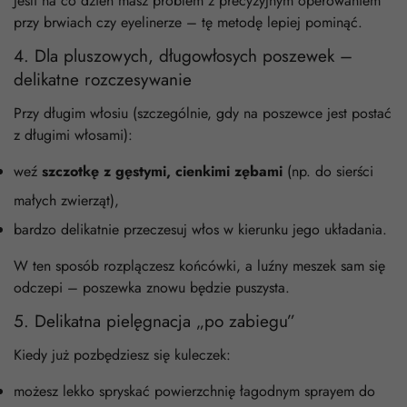
Jeśli na co dzień masz problem z precyzyjnym operowaniem
przy brwiach czy eyelinerze – tę metodę lepiej pominąć.
4. Dla pluszowych, długowłosych poszewek –
delikatne rozczesywanie
Przy długim włosiu (szczególnie, gdy na poszewce jest postać
z długimi włosami):
weź
szczotkę z gęstymi, cienkimi zębami
(np. do sierści
małych zwierząt),
bardzo delikatnie przeczesuj włos w kierunku jego układania.
W ten sposób rozplączesz końcówki, a luźny meszek sam się
odczepi – poszewka znowu będzie puszysta.
5. Delikatna pielęgnacja „po zabiegu”
Kiedy już pozbędziesz się kuleczek:
możesz lekko spryskać powierzchnię łagodnym sprayem do