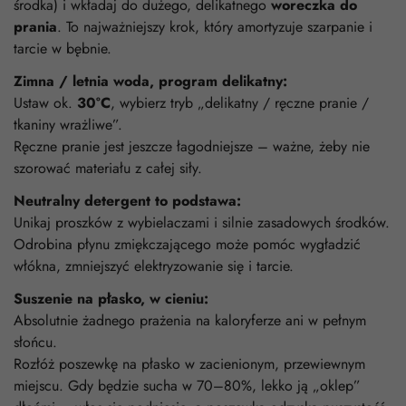
środka) i wkładaj do dużego, delikatnego
woreczka do
prania
. To najważniejszy krok, który amortyzuje szarpanie i
tarcie w bębnie.
Zimna / letnia woda, program delikatny:
Ustaw ok.
30°C
, wybierz tryb „delikatny / ręczne pranie /
tkaniny wrażliwe”.
Ręczne pranie jest jeszcze łagodniejsze – ważne, żeby nie
szorować materiału z całej siły.
Neutralny detergent to podstawa:
Unikaj proszków z wybielaczami i silnie zasadowych środków.
Odrobina płynu zmiękczającego może pomóc wygładzić
włókna, zmniejszyć elektryzowanie się i tarcie.
Suszenie na płasko, w cieniu:
Absolutnie żadnego prażenia na kaloryferze ani w pełnym
słońcu.
Rozłóż poszewkę na płasko w zacienionym, przewiewnym
miejscu. Gdy będzie sucha w 70–80%, lekko ją „oklep”