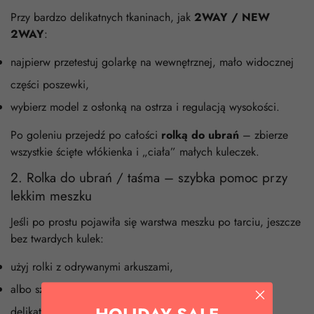
Przy bardzo delikatnych tkaninach, jak
2WAY / NEW
2WAY
:
najpierw przetestuj golarkę na wewnętrznej, mało widocznej
części poszewki,
wybierz model z osłonką na ostrza i regulacją wysokości.
Po goleniu przejedź po całości
rolką do ubrań
– zbierze
wszystkie ścięte włókienka i „ciała” małych kuleczek.
2. Rolka do ubrań / taśma – szybka pomoc przy
lekkim meszku
Jeśli po prostu pojawiła się warstwa meszku po tarciu, jeszcze
bez twardych kulek:
użyj rolki z odrywanymi arkuszami,
albo szerokiej taśmy klejącej – przyklej, lekko dociśnij,
delikatnie odklej.