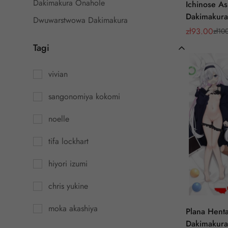
Dakimakura Onahole
Ichinose A
Dakimakura
Dwuwarstwowa Dakimakura
Pillow
zł
93.00
zł
10
Cena
Cena
Dakimakury 3D
sprzedaży
regularna
Tagi
vivian
sangonomiya kokomi
noelle
tifa lockhart
hiyori izumi
chris yukine
moka akashiya
Plana Henta
Dakimakura