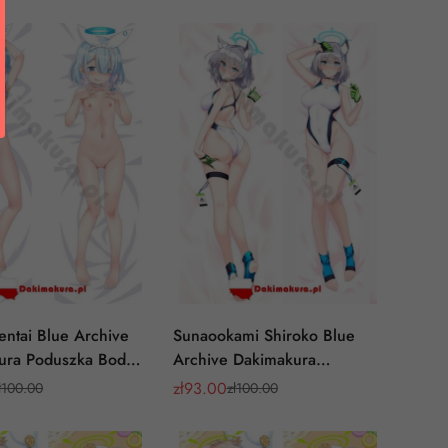
y
a
sprzedaży
regularna
ntai Blue Archive
Sunaookami Shiroko Blue
ura Poduszka Body
Archive Dakimakura
Poduszka Body Pillow
zł
93.00
ł
100.00
zł
100.00
Cena
Cena
y
a
sprzedaży
regularna