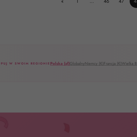
«
1
…
46
47
4
Polska (zł)
Globalny
Niemcy (€)
Francja (€)
Wielka Br
UPUJ W SWOIM REGIONIE