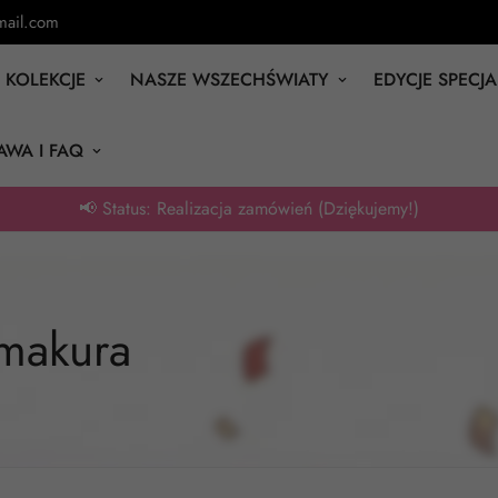
ail.com
KOLEKCJE
NASZE WSZECHŚWIATY
EDYCJE SPECJ
AWA I FAQ
📢 Status: Realizacja zamówień (Dziękujemy!)
imakura