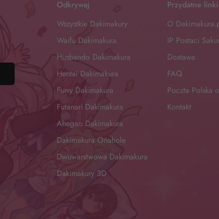
Odkrywaj
Przydatne linki
Wszystkie Dakimakury
O Dakimakura.
Waifu Dakimakura
IP Postaci Sak
Husbando Dakimakura
Dostawa
Hentai Dakimakura
FAQ
z
Furry Dakimakura
Poczta Polska o
Futanari Dakimakura
Kontakt
Ahegao Dakimakura
Dakimakura Onahole
Dwuwarstwowa Dakimakura
Dakimakury 3D