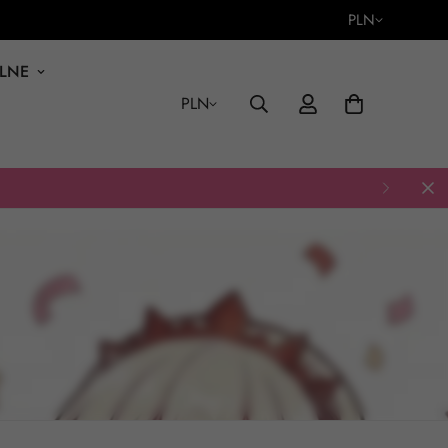
PLN
ALNE
PLN