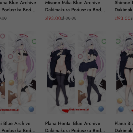
suna Blue Archive
Misono Mika Blue Archive
Shimoe 
 Poduszka Body
Dakimakura Poduszka Body
Dakimak
Pillow
Pillow
zł
93.00
zł
93.00
0.00
zł
100.00
z
Cena
Cena
Cena
Cena
sprzedaży
regularna
sprzedaż
regularn
i Blue Archive
Plana Hentai Blue Archive
Plana Bl
 Poduszka Body
Dakimakura Poduszka Body
Dakimak