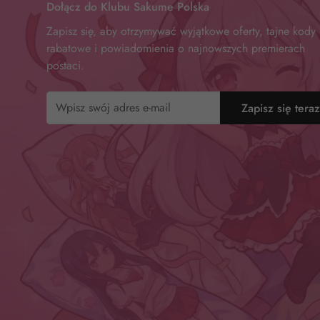
Dołącz do Klubu Sakume Polska
jane doe
Zapisz się, aby otrzymywać wyjątkowe oferty, tajne kody
lucia elowen
rabatowe i powiadomienia o najnowszych premierach
postaci.
qingyi
kokkoro
Zapisz się tera
chisato nishikigi
chidori michiru
konuri maki
cheshire
fischl
asada shino