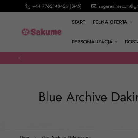
+44 7762148426 [SMS]
sugaranimecom@gm
START
PEŁNA OFERTA
PERSONALIZACJA
DOST
Blue Archive Dak
Dom
Blue Archive Dakimakura