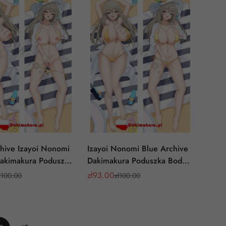
hive Izayoi Nonomi
Izayoi Nonomi Blue Archive
Dakimakura Poduszka
Dakimakura Poduszka Body
low
Pillow
zł
93.00
ł
100.00
zł
100.00
Cena
Cena
y
a
sprzedaży
regularna