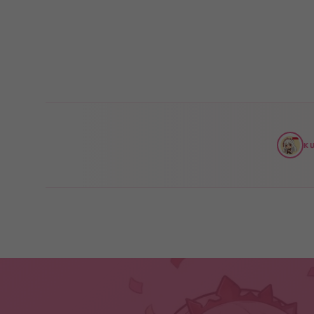
misono mika
momo ayase
anis
misaki tobisawa
columbina
K
morrigan aensland
elf queen
the dahlia
shiranui mai
mythra