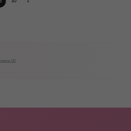
8
49
»
ytania (£)