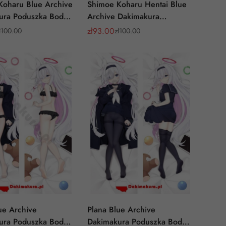
Koharu Blue Archive
Shimoe Koharu Hentai Blue
ura Poduszka Body
Archive Dakimakura
Poduszka Body Pillow
zł
93.00
ł
100.00
zł
100.00
Cena
Cena
y
a
sprzedaży
regularna
ue Archive
Plana Blue Archive
ura Poduszka Body
Dakimakura Poduszka Body