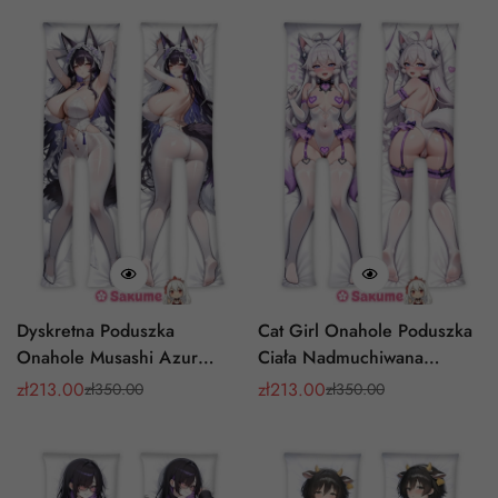
Dyskretna Poduszka
Cat Girl Onahole Poduszka
Onahole Musashi Azur
Ciała Nadmuchiwana
Lane z Opcją Oppai Męska
Rozdzielone Nogi
zł
213.00
zł
213.00
zł
350.00
zł
350.00
Cena
Cena
Cena
Cena
sprzedaży
regularna
sprzedaży
regularna