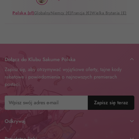
Polska (zł)
Globalny
Niemcy (€)
Francja (€)
Wielka Brytania (£)
Dołącz do Klubu Sakume Polska
Zapisz się, aby otrzymywać wyjątkowe oferty, tajne kody
rabatowe i powiadomienia o najnowszych premierach
postaci.
Zapisz się teraz
Odkrywaj
Wszystkie Dakimakury
Przydatne linki