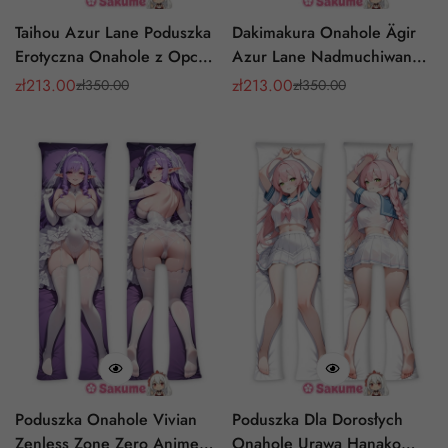
Taihou Azur Lane Poduszka
Dakimakura Onahole Ägir
Erotyczna Onahole z Opcją
Azur Lane Nadmuchiwana
Oppai
Wkładka Erotyczna
zł
213.00
zł
213.00
zł
350.00
zł
350.00
Cena
Cena
Cena
Cena
sprzedaży
regularna
sprzedaży
regularna
Poduszka Onahole Vivian
Poduszka Dla Dorosłych
Zenless Zone Zero Anime
Onahole Urawa Hanako