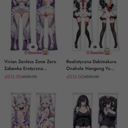
Vivian Zenless Zone Zero
Realistyczna Dakimakura
Zabawka Erotyczna
Onahole Nangong Yu
Poduszka Onahole
Zenless Zone Zero
zł
213.00
zł
213.00
zł
350.00
zł
350.00
Cena
Cena
Cena
Cena
Dmuchany Wkład Oppai
Rozdzielone Nogi
sprzedaży
regularna
sprzedaży
regularna
Nadmuchiwana