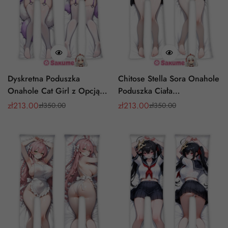
Dyskretna Poduszka
Chitose Stella Sora Onahole
Onahole Cat Girl z Opcją
Poduszka Ciała
Oppai Męska
Nadmuchiwana
zł
213.00
zł
213.00
zł
350.00
zł
350.00
Cena
Cena
Cena
Cena
Rozdzielone Nogi
sprzedaży
regularna
sprzedaży
regularna