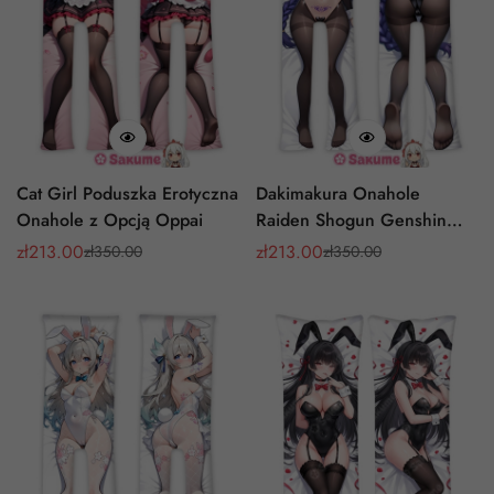
Cat Girl Poduszka Erotyczna
Dakimakura Onahole
Onahole z Opcją Oppai
Raiden Shogun Genshin
Impact Nadmuchiwana
zł
213.00
zł
213.00
zł
350.00
zł
350.00
Cena
Cena
Cena
Cena
Wkładka Erotyczna
sprzedaży
regularna
sprzedaży
regularna