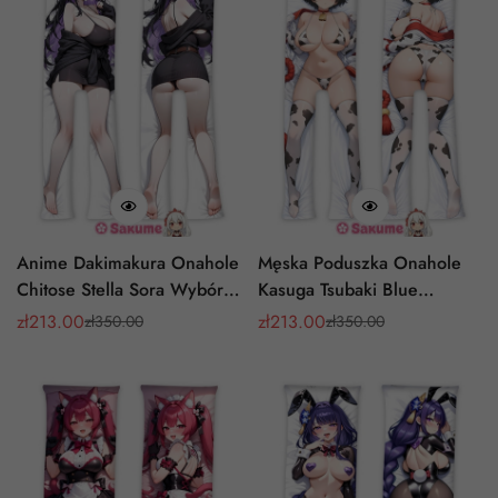
Anime Dakimakura Onahole
Męska Poduszka Onahole
Chitose Stella Sora Wybór
Kasuga Tsubaki Blue
Oppai Realistyczna
Archive Rozkładane Nogi
zł
213.00
zł
213.00
zł
350.00
zł
350.00
Cena
Cena
Cena
Cena
Dmuchany Wkład
sprzedaży
regularna
sprzedaży
regularna