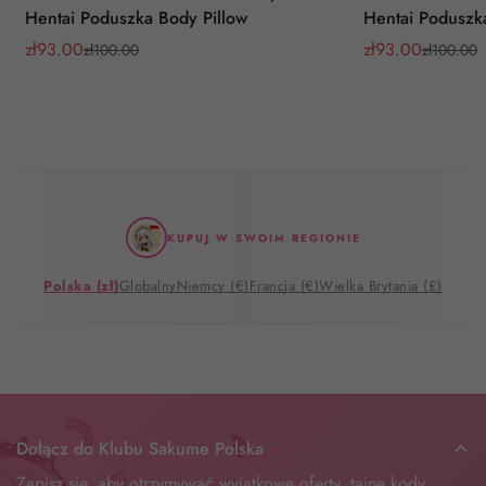
Hentai Poduszka Body Pillow
Hentai Poduszk
zł
93.00
zł
93.00
zł
100.00
zł
100.00
Cena
Cena
Cena
Cena
sprzedaży
regularna
sprzedaży
regularna
KUPUJ W SWOIM REGIONIE
Polska (zł)
Globalny
Niemcy (€)
Francja (€)
Wielka Brytania (£)
Dołącz do Klubu Sakume Polska
Zapisz się, aby otrzymywać wyjątkowe oferty, tajne kody