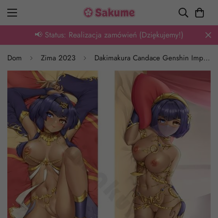
🎁 Oferta: Tysiące wzorów z super rabatem
Dom
Zima 2023
Dakimakura Candace Genshin Impact Hentai Poduszka Body Pillow