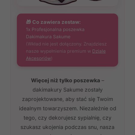
🎁 Co zawiera zestaw:
1x Profesjonalna poszewka
Dakimakura Sakume
(Wkład nie jest dołączony. Znajdziesz
nasze wypełnienia premium w
Dziale
Akcesoriów
)
Więcej niż tylko poszewka
–
dakimakury Sakume zostały
zaprojektowane, aby stać się Twoim
idealnym towarzyszem. Niezależnie od
tego, czy dekorujesz sypialnię, czy
szukasz ukojenia podczas snu, nasza