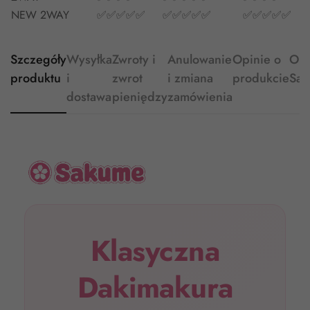
NEW 2WAY
✅✅✅✅✅
✅✅✅✅✅
✅✅✅✅✅
Szczegóły
Wysyłka
Zwroty i
Anulowanie
Opinie o
O
produktu
i
zwrot
i zmiana
produkcie
Sa
dostawa
pieniędzy
zamówienia
Klasyczna
Dakimakura