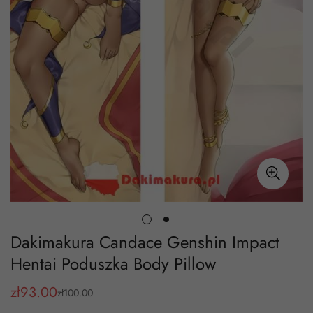
Dakimakura Candace Genshin Impact
Hentai Poduszka Body Pillow
zł
93.00
zł
100.00
Cena
Cena
sprzedaży
regularna