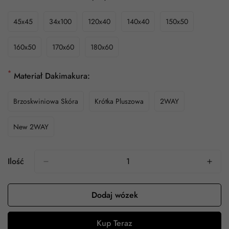
45x45
34x100
120x40
140x40
150x50
160x50
170x60
180x60
*
Materiał Dakimakura:
Brzoskwiniowa Skóra
Krótka Pluszowa
2WAY
New 2WAY
Ilość
Dodaj wózek
Kup Teraz