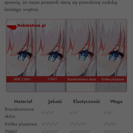
sprawią, że nasze poszewki staną się prawdziwą ozdobą
każdego wnętrza.
Materiał
Jakość
Elastyczność
Waga
Brzoskwiniowa
✅✅✅
✅✅
✅✅
skóra
Krótka pluszowa
✅✅✅✅
✅✅✅✅
✅✅✅
2WAY
✅✅✅✅
✅✅✅✅✅
✅✅✅✅