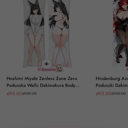
Hoshimi Miyabi Zenless Zone Zero
Hindenburg Azu
Poduszka Waifu Dakimakura Body
Poduszki Dakim
Pillow
zł
93.00
zł
93.00
zł
100.00
zł
100.00
Cena
Cena
Cena
Cena
sprzedaży
regularna
sprzedaży
regularna