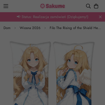
🎁 Oferta: Tysiące wzorów z super rabatem
Dom
Wiosna 2026
Filo The Rising of the Shield Hero Dakimakura Waifu Pillow