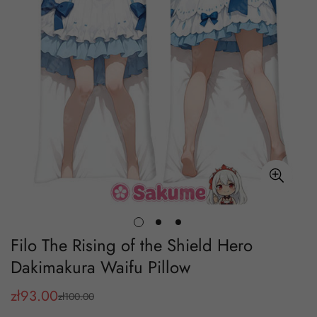
Filo The Rising of the Shield Hero
Dakimakura Waifu Pillow
zł
93.00
zł
100.00
Cena
Cena
sprzedaży
regularna