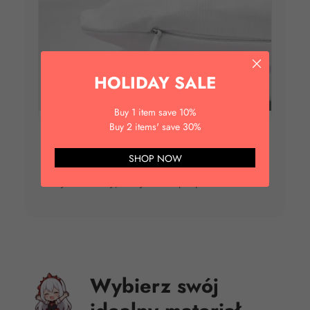
HOLIDAY SALE
Buy 1 item save 10%
Buy 2 items' save 30%
Ukryty, bezpieczny zamek
SHOP NOW
Wysokiej jakości, niemal niewidoczny zamek
błyskawiczny, który nie drapie podczas snu.
Wybierz swój