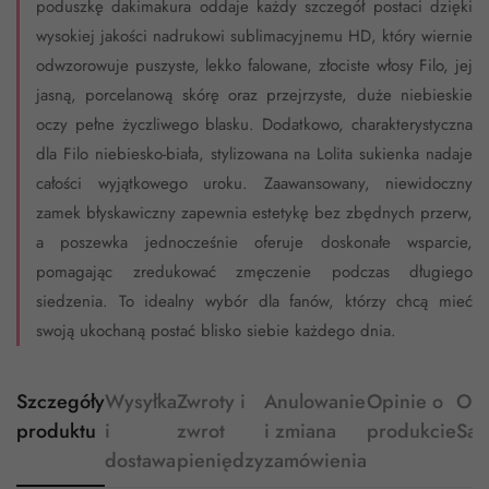
poduszkę dakimakura oddaje każdy szczegół postaci dzięki
wysokiej jakości nadrukowi sublimacyjnemu HD, który wiernie
odwzorowuje puszyste, lekko falowane, złociste włosy Filo, jej
jasną, porcelanową skórę oraz przejrzyste, duże niebieskie
oczy pełne życzliwego blasku. Dodatkowo, charakterystyczna
dla Filo niebiesko-biała, stylizowana na Lolita sukienka nadaje
całości wyjątkowego uroku. Zaawansowany, niewidoczny
zamek błyskawiczny zapewnia estetykę bez zbędnych przerw,
a poszewka jednocześnie oferuje doskonałe wsparcie,
pomagając zredukować zmęczenie podczas długiego
siedzenia. To idealny wybór dla fanów, którzy chcą mieć
swoją ukochaną postać blisko siebie każdego dnia.
Szczegóły
Wysyłka
Zwroty i
Anulowanie
Opinie o
O
produktu
i
zwrot
i zmiana
produkcie
Sa
dostawa
pieniędzy
zamówienia