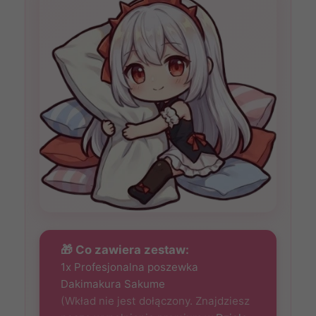
🎁 Co zawiera zestaw:
1x Profesjonalna poszewka
Dakimakura Sakume
(Wkład nie jest dołączony. Znajdziesz