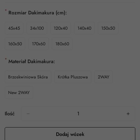
*
Rozmiar Dakimakura (cm):
45x45
34x100
120x40
140x40
150x50
160x50
170x60
180x60
*
Materiał Dakimakura:
Brzoskwiniowa Skóra
Krótka Pluszowa
2WAY
New 2WAY
Ilość
Dodaj wózek