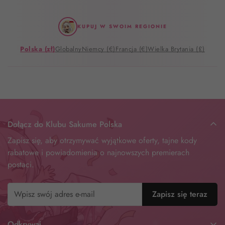
KUPUJ W SWOIM REGIONIE
Polska (zł)
Globalny
Niemcy (€)
Francja (€)
Wielka Brytania (£)
Dołącz do Klubu Sakume Polska
Zapisz się, aby otrzymywać wyjątkowe oferty, tajne kody
rabatowe i powiadomienia o najnowszych premierach
postaci.
Zapisz się teraz
Odkrywaj