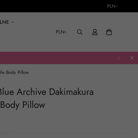
PLN
ALNE
PLN
fw Body Pillow
lue Archive Dakimakura
Body Pillow