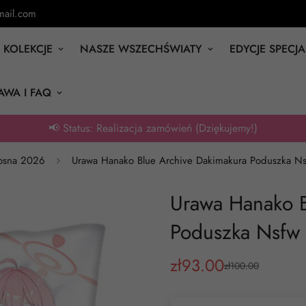
ail.com
KOLEKCJE
NASZE WSZECHŚWIATY
EDYCJE SPECJ
AWA I FAQ
📢 Status: Realizacja zamówień (Dziękujemy!)
osna 2026
Urawa Hanako Blue Archive Dakimakura Poduszka Ns
Urawa Hanako B
Poduszka Nsfw 
zł
93.00
zł
100.00
Cena
Cena
sprzedaży
regularna