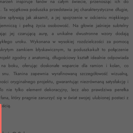
marzeń inspiruje fanów na całym świecie, przenosząc ich do
. Ta wyjątkowa poduszka przedstawia jej charakterystyczne długie,
tóre spływają jak aksamit, a jej spojrzenie w odcieniu miękkiego
ajemniczą i pełną życia osobowość. Na głowie jaśnieje subtelny
lając jej czarującą aurę, a unikalne dwustronne wzory dodają
ykłego uroku. Wykonana w wysokiej rozdzielczości za pomocą
 ukrytym zamkiem błyskawicznym, ta poduszka-kult to połączenie
 Projekt zgodny z anatomią, długościowy kształt idealnie odpowiada
na boku, oferując doskonałe wsparcie dla ramion i kolan, co
 snu. Tkanina zapewnia wyrafinowaną szczegółowość wizualną,
ości oryginalnego projektu, gwarantując niezrównaną satysfakcję i
o nie tylko element dekoracyjny, lecz also prawdziwa perełka
fana, który pragnie zanurzyć się w świat swojej ulubionej postaci z
tością.