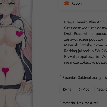
Kupon
Urawa Hanako Blue Archi
Czas dostawy: Czas dostaw
Druk: Poszewka na poduszk
zestawu, rdzeń poduszki n
Materiał: Brzoskwiniowa
Ranking jakości: NEW 2W
Prywatne opakowanie: Wszy
nie może zobaczyć poszew
*
Rozmiar Dakimakura (cm):
45x45
34x100
120x4
*
Materiał Dakimakura: