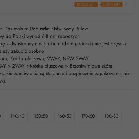
10.00% OFF
5.00% OFF
ve Dakimakura Poduszka Nsfw Body Pillow
y do Polski wynosi 6-8 dni roboczych
ę z dwustronnym nadrukiem rdzeń poduszki nie jest częścią
ależy zakupić osobno
 skóra, Krótka pluszowa, 2WAY, NEW 2WAY
AY > 2WAY >Krótka pluszowa > Brzoskwiniowa skóra
stkie zamówienia są starannie i bezpiecznie zapakowane, nikt
ki.
0
140x40
150x50
160x50
170x60
180x60