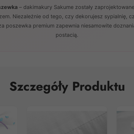
oszewka
– dakimakury Sakume zostały zaprojektowane,
em. Niezależnie od tego, czy dekorujesz sypialnię, c
za poszewka premium zapewnia niesamowite doznania
postacią.
Szczegóły Produktu