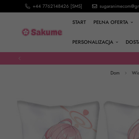
+44 7762148426 [SMS]
sugaranimecom@gm
START
PEŁNA OFERTA
PERSONALIZACJA
DOST
Dom
Wi