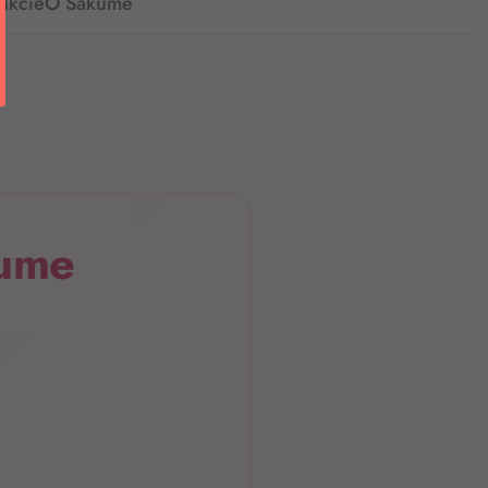
ukcie
O Sakume
kume