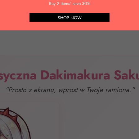
pieniędzy
Anulowanie i zmiana zamówienia
Opinie o prod
Buy 2 items' save 30%
SHOP NOW
syczna Dakimakura Sa
"Prosto z ekranu, wprost w Twoje ramiona."