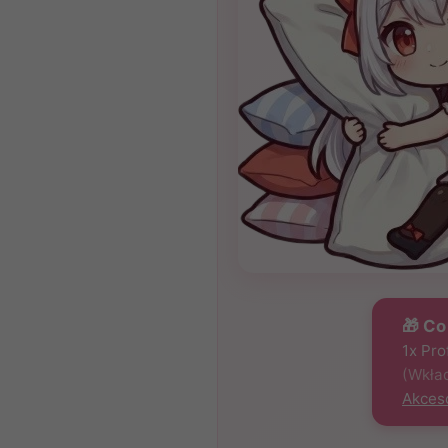
🎁 Co
1x Pr
(Wkład
Akces