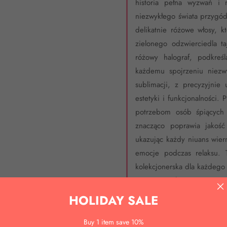
historia pełna wyzwań i 
niezwykłego świata przygód
delikatnie różowe włosy, k
zielonego odzwierciedla t
różowy halograf, podkreś
każdemu spojrzeniu niezw
sublimacji, z precyzyjnie
estetyki i funkcjonalności.
potrzebom osób śpiących 
znacząco poprawia jakość
ukazując każdy niuans wiern
emocje podczas relaksu. T
kolekcjonerska dla każdego 
najwyższą jakością i wyrazis
HOLIDAY SALE
Buy 1 item save 10%