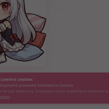
 zawiera zestaw:
ofesjonalna poszewka Dakimakura Sakume
 nie jest dołączony. Znajdziesz nasze wypełnienia premium w
oriów
)