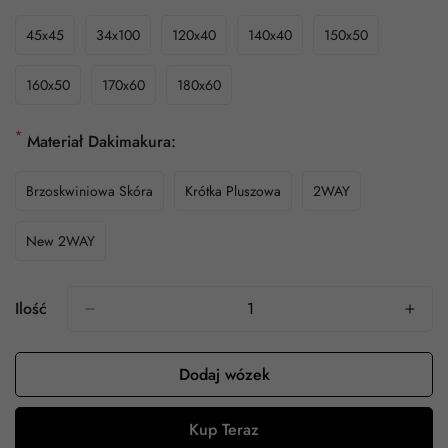
45x45
34x100
120x40
140x40
150x50
160x50
170x60
180x60
*
Materiał Dakimakura:
Brzoskwiniowa Skóra
Krótka Pluszowa
2WAY
New 2WAY
Ilość
Dodaj wózek
Kup Teraz