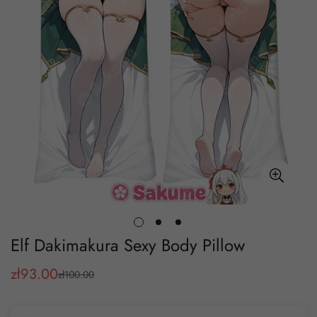
Elf Dakimakura Sexy Body Pillow
zł
93.00
zł
100.00
Cena
Cena
sprzedaży
regularna