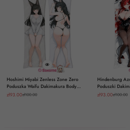
Hoshimi Miyabi Zenless Zone Zero
Hindenburg Azu
Poduszka Waifu Dakimakura Body
Poduszki Dakim
Pillow
zł
93.00
zł
93.00
zł
100.00
zł
100.00
Cena
Cena
Cena
Cena
sprzedaży
regularna
sprzedaży
regularna