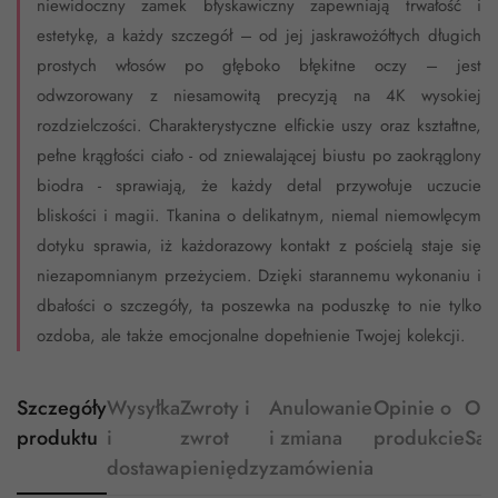
niewidoczny zamek błyskawiczny zapewniają trwałość i
estetykę, a każdy szczegół – od jej jaskrawożółtych długich
prostych włosów po głęboko błękitne oczy – jest
odwzorowany z niesamowitą precyzją na 4K wysokiej
rozdzielczości. Charakterystyczne elfickie uszy oraz kształtne,
pełne krągłości ciało - od zniewalającej biustu po zaokrąglony
biodra - sprawiają, że każdy detal przywołuje uczucie
bliskości i magii. Tkanina o delikatnym, niemal niemowlęcym
dotyku sprawia, iż każdorazowy kontakt z pościelą staje się
niezapomnianym przeżyciem. Dzięki starannemu wykonaniu i
dbałości o szczegóły, ta poszewka na poduszkę to nie tylko
ozdoba, ale także emocjonalne dopełnienie Twojej kolekcji.
Szczegóły
Wysyłka
Zwroty i
Anulowanie
Opinie o
O
produktu
i
zwrot
i zmiana
produkcie
Sa
dostawa
pieniędzy
zamówienia