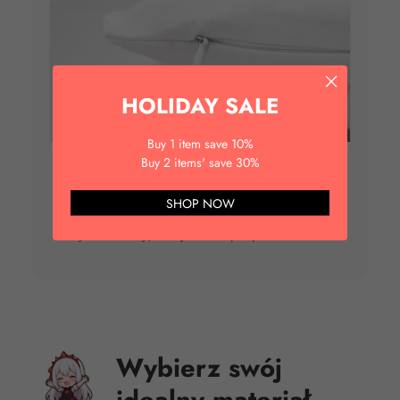
HOLIDAY SALE
Buy 1 item save 10%
Buy 2 items' save 30%
Ukryty, bezpieczny zamek
SHOP NOW
Wysokiej jakości, niemal niewidoczny zamek
błyskawiczny, który nie drapie podczas snu.
Wybierz swój
idealny materiał