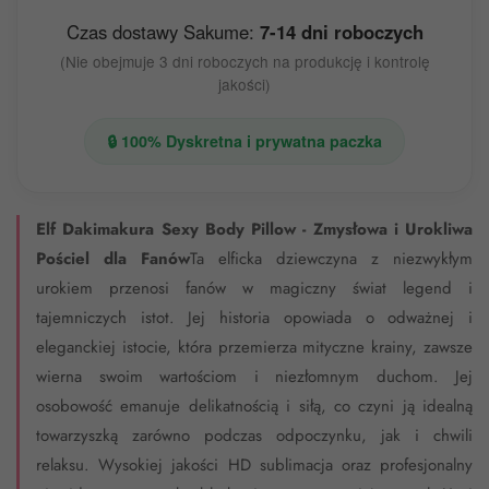
Czas dostawy Sakume:
7-14 dni roboczych
(Nie obejmuje 3 dni roboczych na produkcję i kontrolę
jakości)
🔒 100% Dyskretna i prywatna paczka
Elf Dakimakura Sexy Body Pillow - Zmysłowa i Urokliwa
Pościel dla Fanów
Ta elficka dziewczyna z niezwykłym
urokiem przenosi fanów w magiczny świat legend i
tajemniczych istot. Jej historia opowiada o odważnej i
eleganckiej istocie, która przemierza mityczne krainy, zawsze
wierna swoim wartościom i niezłomnym duchom. Jej
osobowość emanuje delikatnością i siłą, co czyni ją idealną
towarzyszką zarówno podczas odpoczynku, jak i chwili
relaksu. Wysokiej jakości HD sublimacja oraz profesjonalny