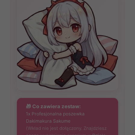
🎁 Co zawiera zestaw:
1x Profesjonalna poszewka
Dakimakura Sakume
(Wkład nie jest dołączony. Znajdziesz