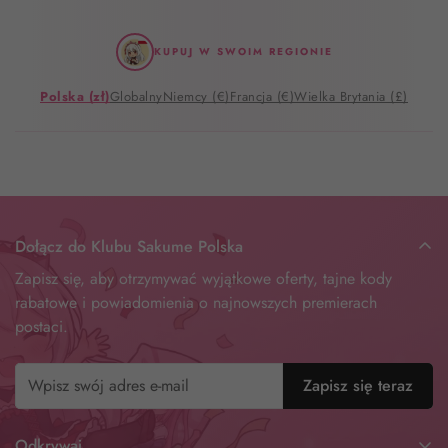
KUPUJ W SWOIM REGIONIE
Polska (zł)
Globalny
Niemcy (€)
Francja (€)
Wielka Brytania (£)
Dołącz do Klubu Sakume Polska
Zapisz się, aby otrzymywać wyjątkowe oferty, tajne kody
rabatowe i powiadomienia o najnowszych premierach
postaci.
Zapisz się teraz
Odkrywaj