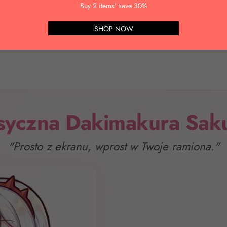
pieniędzy
Anulowanie i zmiana zamówienia
Opinie o prod
Buy 2 items' save 30%
SHOP NOW
syczna Dakimakura Sa
"Prosto z ekranu, wprost w Twoje ramiona."