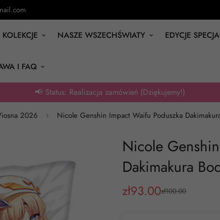
ail.com
KOLEKCJE
NASZE WSZECHŚWIATY
EDYCJE SPECJ
AWA I FAQ
📢 Status: Realizacja zamówień (Dziękujemy!)
iosna 2026
Nicole Genshin Impact Waifu Poduszka Dakimakura
Nicole Genshin
Dakimakura Bod
zł
93.00
zł
100.00
Cena
Cena
sprzedaży
regularna