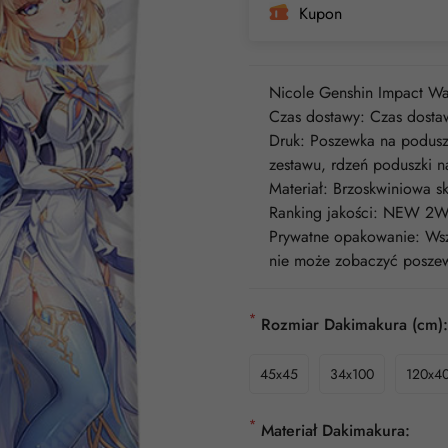
Kupon
Nicole Genshin Impact Wa
Czas dostawy: Czas dostaw
Druk: Poszewka na poduszk
zestawu, rdzeń poduszki n
Materiał: Brzoskwiniowa
Ranking jakości: NEW 2W
Prywatne opakowanie: Wszy
nie może zobaczyć poszew
*
Rozmiar Dakimakura (cm):
45x45
34x100
120x4
*
Materiał Dakimakura: