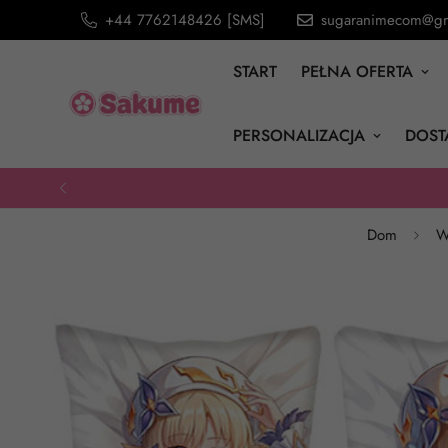
+44 7762148426 [SMS]
sugaranimecom@gm
START
PEŁNA OFERTA
PERSONALIZACJA
DOST
Dom
W