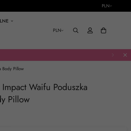
PLN
ALNE
PLN
 Body Pillow
 Impact Waifu Poduszka
y Pillow