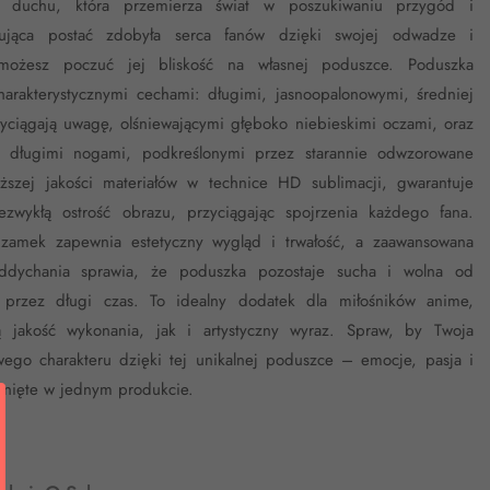
m duchu, która przemierza świat w poszukiwaniu przygód i
irująca postać zdobyła serca fanów dzięki swojej odwadze i
z możesz poczuć jej bliskość na własnej poduszce. Poduszka
harakterystycznymi cechami: długimi, jasnoopalonowymi, średniej
zyciągają uwagę, olśniewającymi głęboko niebieskimi oczami, oraz
z długimi nogami, podkreślonymi przez starannie odwzorowane
szej jakości materiałów w technice HD sublimacji, gwarantuje
ezwykłą ostrość obrazu, przyciągając spojrzenia każdego fana.
 zamek zapewnia estetyczny wygląd i trwałość, a zaawansowana
oddychania sprawia, że poduszka pozostaje sucha i wolna od
przez długi czas. To idealny dodatek dla miłośników anime,
 jakość wykonania, jak i artystyczny wyraz. Spraw, by Twoja
wego charakteru dzięki tej unikalnej poduszce – emocje, pasja i
nięte w jednym produkcie.