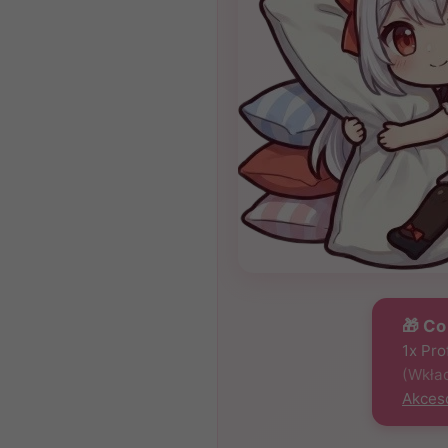
🎁 Co
1x Pr
(Wkład
Akces