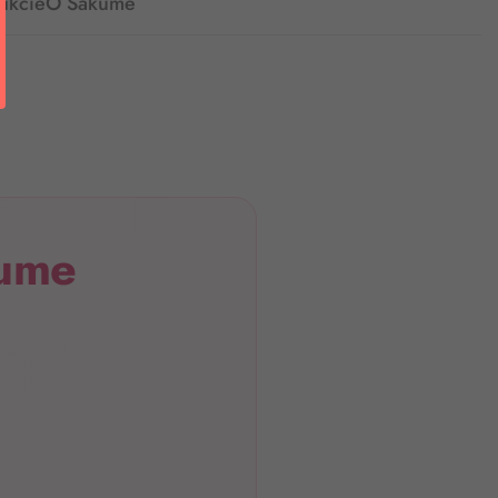
ukcie
O Sakume
kume