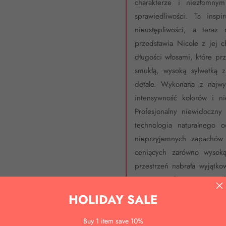
charakterze i niezłomny
sprawiedliwości. Ta insp
nieustępliwości, a tera
przedstawia Nicole z jej c
długości włosami, które pr
smukłą, wysoką sylwetką 
detale. Wykonana z najwyż
intensywność kolorów i ni
Profesjonalny niewidoczny
technologia naturalnego 
nieprzyjemnych zapachów 
ceniących zarówno wysoką
przestrzeń nabrała wyjątko
magia Genshin Impact zamk
HOLIDAY SALE
Buy 1 item save 10%