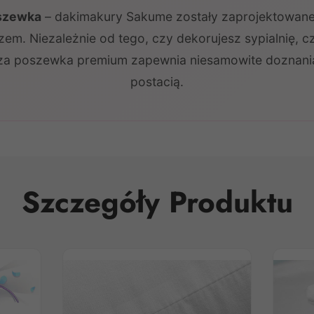
oszewka
– dakimakury Sakume zostały zaprojektowane,
em. Niezależnie od tego, czy dekorujesz sypialnię, c
za poszewka premium zapewnia niesamowite doznania
postacią.
Szczegóły Produktu