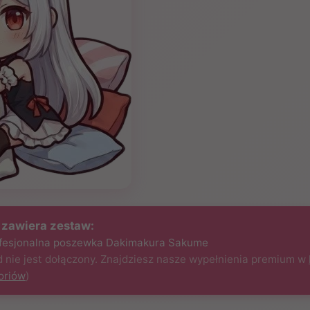
 zawiera zestaw:
ofesjonalna poszewka Dakimakura Sakume
 nie jest dołączony. Znajdziesz nasze wypełnienia premium w
oriów
)