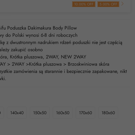
10.00% OFF
5.00% OFF
ifu Poduszka Dakimakura Body Pillow
y do Polski wynosi 6-8 dni roboczych
ę z dwustronnym nadrukiem rdzeń poduszki nie jest częścią
ależy zakupić osobno
 skóra, Krótka pluszowa, 2WAY, NEW 2WAY
AY > 2WAY >Krótka pluszowa > Brzoskwiniowa skóra
stkie zamówienia są starannie i bezpiecznie zapakowane, nikt
ki.
0
140x40
150x50
160x50
170x60
180x60