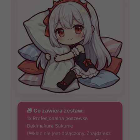
🎁 Co zawiera zestaw:
1x Profesjonalna poszewka
Dakimakura Sakume
(Wkład nie jest dołączony. Znajdziesz