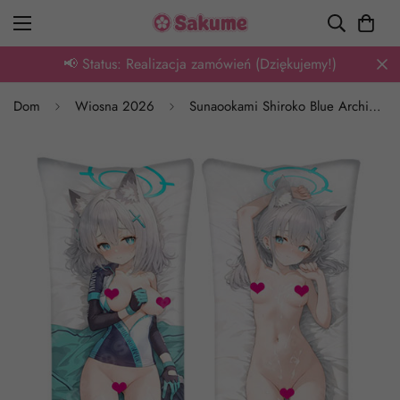
🎁 Oferta: Tysiące wzorów z super rabatem
Dom
Wiosna 2026
Sunaookami Shiroko Blue Archive Dakimakura Anime Body Pillow Porn