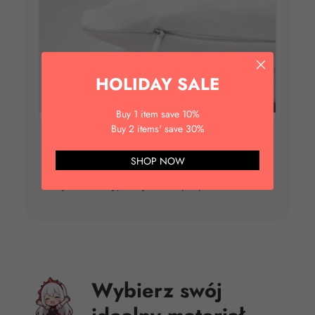
HOLIDAY SALE
Buy 1 item save 10%
Buy 2 items' save 30%
Ukryty, bezpieczny zamek
SHOP NOW
Wysokiej jakości, niemal niewidoczny zamek
błyskawiczny, który nie drapie podczas snu.
Wybierz swój