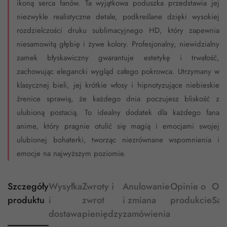
ikoną serca fanów. Ta wyjątkowa poduszka przedstawia jej
niezwykle realistyczne detale, podkreślane dzięki wysokiej
rozdzielczości druku sublimacyjnego HD, który zapewnia
niesamowitą głębię i żywe kolory. Profesjonalny, niewidzialny
zamek błyskawiczny gwarantuje estetykę i trwałość,
zachowując elegancki wygląd całego pokrowca. Utrzymany w
klasycznej bieli, jej krótkie włosy i hipnotyzujące niebieskie
źrenice sprawią, że każdego dnia poczujesz bliskość z
ulubioną postacią. To idealny dodatek dla każdego fana
anime, który pragnie otulić się magią i emocjami swojej
ulubionej bohaterki, tworząc niezrównane wspomnienia i
emocje na najwyższym poziomie.
Szczegóły
Wysyłka
Zwroty i
Anulowanie
Opinie o
O
produktu
i
zwrot
i zmiana
produkcie
Sa
dostawa
pieniędzy
zamówienia