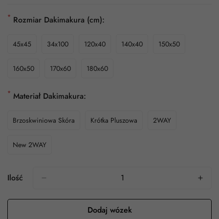
*
Rozmiar Dakimakura (cm):
45x45
34x100
120x40
140x40
150x50
160x50
170x60
180x60
*
Materiał Dakimakura:
Brzoskwiniowa Skóra
Krótka Pluszowa
2WAY
New 2WAY
Ilość
Dodaj wózek