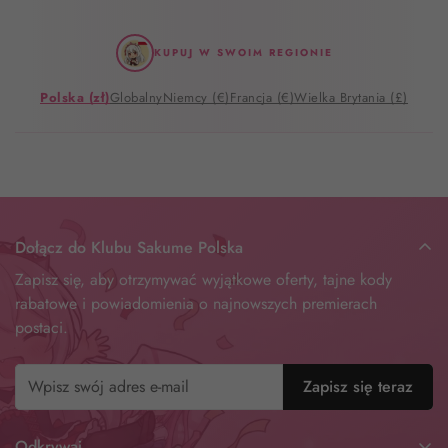
KUPUJ W SWOIM REGIONIE
Polska (zł)
Globalny
Niemcy (€)
Francja (€)
Wielka Brytania (£)
Dołącz do Klubu Sakume Polska
Zapisz się, aby otrzymywać wyjątkowe oferty, tajne kody
rabatowe i powiadomienia o najnowszych premierach
postaci.
Zapisz się teraz
Odkrywaj