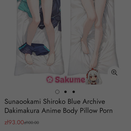
Sunaookami Shiroko Blue Archive
Dakimakura Anime Body Pillow Porn
zł
93.00
zł
100.00
Cena
Cena
sprzedaży
regularna