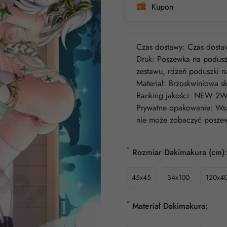
Kupon
Czas dostawy: Czas dostaw
Druk: Poszewka na poduszk
zestawu, rdzeń poduszki n
Materiał: Brzoskwiniowa
Ranking jakości: NEW 2W
Prywatne opakowanie: Wszy
nie może zobaczyć poszew
*
Rozmiar Dakimakura (cm):
45x45
34x100
120x4
*
Materiał Dakimakura: