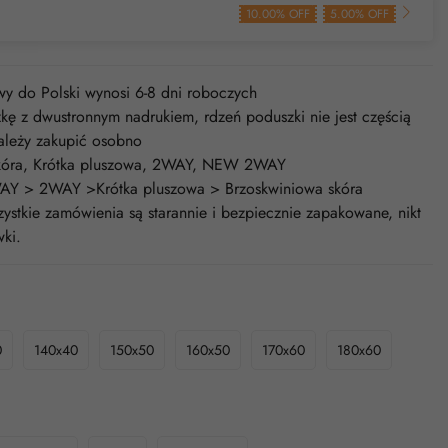
10.00% OFF
5.00% OFF
y do Polski wynosi 6-8 dni roboczych
ę z dwustronnym nadrukiem, rdzeń poduszki nie jest częścią
ależy zakupić osobno
 skóra, Krótka pluszowa, 2WAY, NEW 2WAY
AY > 2WAY >Krótka pluszowa > Brzoskwiniowa skóra
stkie zamówienia są starannie i bezpiecznie zapakowane, nikt
ki.
0
140x40
150x50
160x50
170x60
180x60