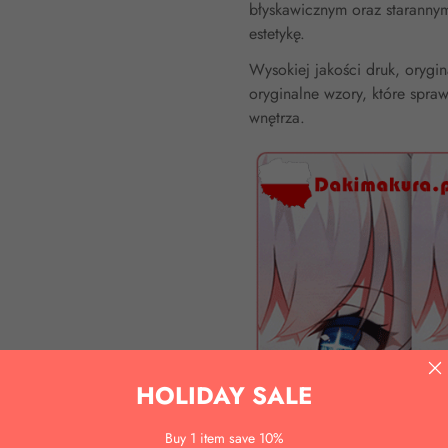
błyskawicznym oraz staranny
estetykę.
Wysokiej jakości druk, orygi
oryginalne wzory, które spra
wnętrza.
HOLIDAY SALE
Buy 1 item save 10%