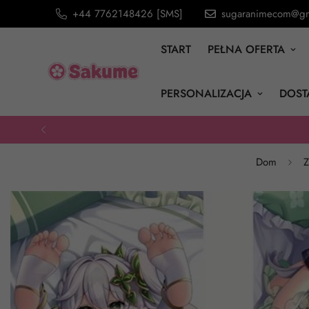
+44 7762148426 [SMS]
sugaranimecom@gm
START
PEŁNA OFERTA
PERSONALIZACJA
DOST
Dom
Z