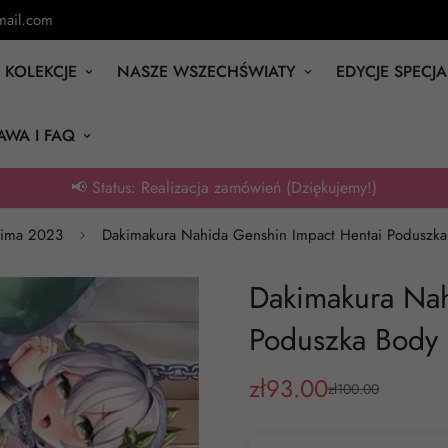
ail.com
KOLEKCJE
NASZE WSZECHŚWIATY
EDYCJE SPECJ
AWA I FAQ
📢 Status: Realizacja zamówień (Dziękujemy!)
ima 2023
Dakimakura Nahida Genshin Impact Hentai Poduszka 
Dakimakura Nah
Poduszka Body 
zł
93.00
zł
100.00
Cena
Cena
sprzedaży
regularna