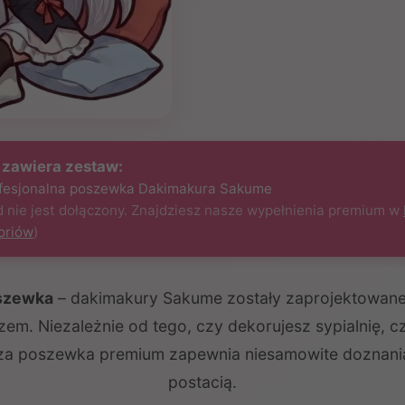
 zawiera zestaw:
ofesjonalna poszewka Dakimakura Sakume
 nie jest dołączony. Znajdziesz nasze wypełnienia premium w
oriów
)
oszewka
– dakimakury Sakume zostały zaprojektowane,
em. Niezależnie od tego, czy dekorujesz sypialnię, c
za poszewka premium zapewnia niesamowite doznania
postacią.