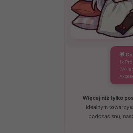
🎁 Co
1x Pr
(Wkład
Akces
Więcej niż tylko p
idealnym towarzysz
podczas snu, nas