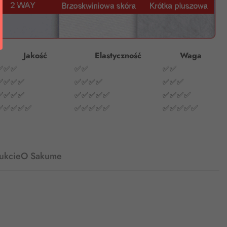
Jakość
Elastyczność
Waga
✅✅✅
✅✅
✅✅
✅✅✅✅
✅✅✅✅
✅✅✅
✅✅✅✅
✅✅✅✅✅
✅✅✅✅
✅✅✅✅✅
✅✅✅✅✅
✅✅✅✅✅
ukcie
O Sakume