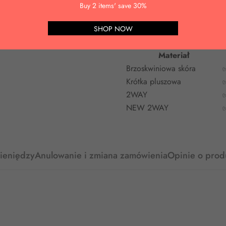
Buy 2 items' save 30%
SHOP NOW
Materiał
Brzoskwiniowa skóra
Krótka pluszowa
2WAY
NEW 2WAY
pieniędzy
Anulowanie i zmiana zamówienia
Opinie o prod